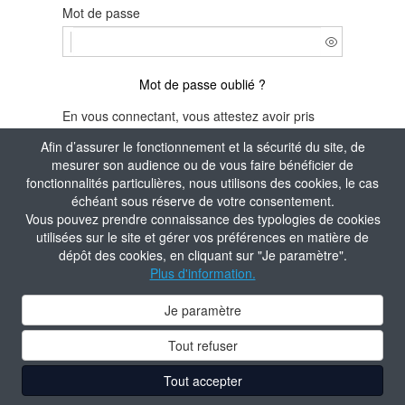
Mot de passe
Mot de passe oublié ?
En vous connectant, vous attestez avoir pris
connaissance de la
Politique de confidentialité
Afin d’assurer le fonctionnement et la sécurité du site, de
du site.
mesurer son audience ou de vous faire bénéficier de
fonctionnalités particulières, nous utilisons des cookies, le cas
Je m'identifie
échéant sous réserve de votre consentement.
Vous pouvez prendre connaissance des typologies de cookies
Aide à la connexion
utilisées sur le site et gérer vos préférences en matière de
dépôt des cookies, en cliquant sur "Je paramètre".
Plus d'information.
Je paramètre
Tout refuser
Tout accepter