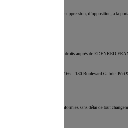
oits d’accès, de rectification, de suppression, d’opposition, à la porta
e demande :
denred Meyclub, vous pouvez exercer vos droits auprès de EDENRED FR
ction des données personnelles – 166 – 180 Boulevard Gabriel Péri 
 exactes et à jour et que vous nous informiez sans délai de tout changem