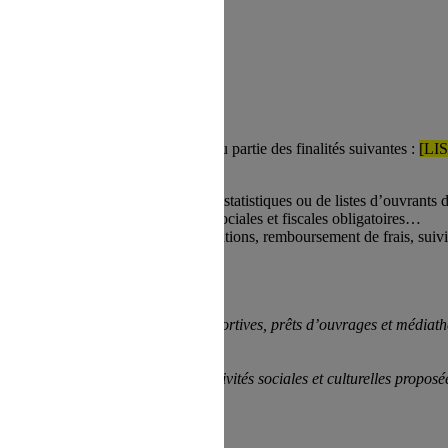
 refus du visiteur au dépôt des cookies
RAND EST, peuvent avoir tout ou partie des finalités suivantes :
[LI
 base de données, réalisation d’états statistiques ou de listes d’ouvrants
écritures comptables, déclarations sociales et fiscales obligatoires…
s, inscriptions, commandes de prestations, remboursement de frais, suivi
oisirs, voyage et séjours, activités sportives, prêts d’ouvrages et média
 ou de prêt à la consommation ;
onsommateurs.
tives aux activités du CSE, aux activités sociales et culturelles propos
nonces