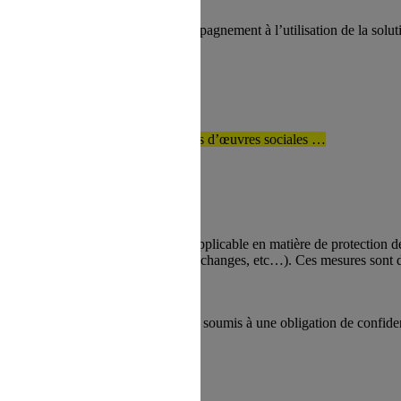
 maintenance du site, d’accompagnement à l’utilisation de la solution
AR LE CLIENT]
tables, Fournisseurs de prestations d’œuvres sociales …
t à respecter la réglementation applicable en matière de protection d
nel, chiffrement des données et des échanges, etc…). Ces mesures sont d
n autorisé.
 les données personnelles, soient soumis à une obligation de confidenti
nées personnelles.