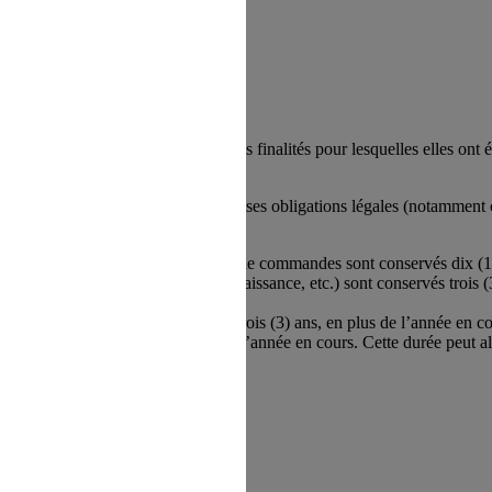
rée nécessaire, au regard des finalités pour lesquelles elles ont été 
rsonnelles afin de répondre à ses obligations légales (notamment comp
tificatives comme les factures, bons de commandes sont conservés dix (1
xemple : contrat de mariage, acte de naissance, etc.) sont conservés trois 
a Banque de France) sont conservés trois (3) ans, en plus de l’année en c
inimum trois (3) ans, en plus de l’année en cours. Cette durée peut all
RAND EST sont :