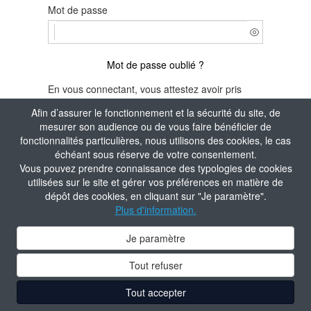
Mot de passe
Mot de passe oublié ?
En vous connectant, vous attestez avoir pris
connaissance de la
Politique de confidentialité
Afin d’assurer le fonctionnement et la sécurité du site, de
du site.
mesurer son audience ou de vous faire bénéficier de
fonctionnalités particulières, nous utilisons des cookies, le cas
Je m'identifie
échéant sous réserve de votre consentement.
Vous pouvez prendre connaissance des typologies de cookies
Aide à la connexion
utilisées sur le site et gérer vos préférences en matière de
dépôt des cookies, en cliquant sur "Je paramètre".
Plus d'information.
Je paramètre
Tout refuser
Tout accepter