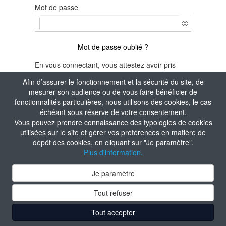
Mot de passe
Mot de passe oublié ?
En vous connectant, vous attestez avoir pris
connaissance de la
Politique de confidentialité
Afin d’assurer le fonctionnement et la sécurité du site, de
du site.
mesurer son audience ou de vous faire bénéficier de
fonctionnalités particulières, nous utilisons des cookies, le cas
Je m'identifie
échéant sous réserve de votre consentement.
Vous pouvez prendre connaissance des typologies de cookies
Aide à la connexion
utilisées sur le site et gérer vos préférences en matière de
dépôt des cookies, en cliquant sur "Je paramètre".
Plus d'information.
Je paramètre
Tout refuser
Tout accepter