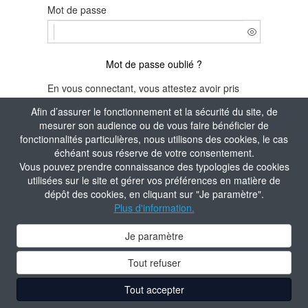
Mot de passe
Mot de passe oublié ?
En vous connectant, vous attestez avoir pris
connaissance de la
Politique de confidentialité
Afin d’assurer le fonctionnement et la sécurité du site, de
du site.
mesurer son audience ou de vous faire bénéficier de
fonctionnalités particulières, nous utilisons des cookies, le cas
Je m'identifie
échéant sous réserve de votre consentement.
Vous pouvez prendre connaissance des typologies de cookies
Aide à la connexion
utilisées sur le site et gérer vos préférences en matière de
dépôt des cookies, en cliquant sur "Je paramètre".
Plus d'information.
Je paramètre
Tout refuser
Tout accepter