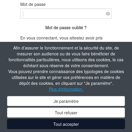
Mot de passe
Mot de passe oublié ?
En vous connectant, vous attestez avoir pris
connaissance de la
Politique de confidentialité
Afin d’assurer le fonctionnement et la sécurité du site, de
du site.
mesurer son audience ou de vous faire bénéficier de
fonctionnalités particulières, nous utilisons des cookies, le cas
Je m'identifie
échéant sous réserve de votre consentement.
Vous pouvez prendre connaissance des typologies de cookies
Aide à la connexion
utilisées sur le site et gérer vos préférences en matière de
dépôt des cookies, en cliquant sur "Je paramètre".
Plus d'information.
Je paramètre
Tout refuser
Tout accepter