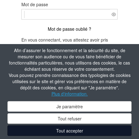
Mot de passe
Mot de passe oublié ?
En vous connectant, vous attestez avoir pris
connaissance de la
Politique de confidentialité
Afin d’assurer le fonctionnement et la sécurité du site, de
du site.
mesurer son audience ou de vous faire bénéficier de
fonctionnalités particulières, nous utilisons des cookies, le cas
Je m'identifie
échéant sous réserve de votre consentement.
Vous pouvez prendre connaissance des typologies de cookies
Aide à la connexion
utilisées sur le site et gérer vos préférences en matière de
dépôt des cookies, en cliquant sur "Je paramètre".
Plus d'information.
Je paramètre
Tout refuser
Tout accepter