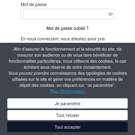
Mot de passe
Mot de passe oublié ?
En vous connectant, vous attestez avoir pris
connaissance de la
Politique de confidentialité
Afin d’assurer le fonctionnement et la sécurité du site, de
du site.
mesurer son audience ou de vous faire bénéficier de
fonctionnalités particulières, nous utilisons des cookies, le cas
Je m'identifie
échéant sous réserve de votre consentement.
Vous pouvez prendre connaissance des typologies de cookies
Aide à la connexion
utilisées sur le site et gérer vos préférences en matière de
dépôt des cookies, en cliquant sur "Je paramètre".
Plus d'information.
Je paramètre
Tout refuser
Tout accepter