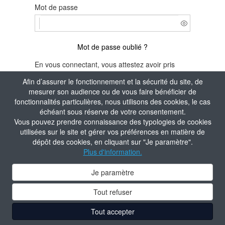
Mot de passe
Mot de passe oublié ?
En vous connectant, vous attestez avoir pris
connaissance de la
Politique de confidentialité
Afin d’assurer le fonctionnement et la sécurité du site, de
du site.
mesurer son audience ou de vous faire bénéficier de
fonctionnalités particulières, nous utilisons des cookies, le cas
Je m'identifie
échéant sous réserve de votre consentement.
Vous pouvez prendre connaissance des typologies de cookies
Aide à la connexion
utilisées sur le site et gérer vos préférences en matière de
dépôt des cookies, en cliquant sur "Je paramètre".
Plus d'information.
Je paramètre
Tout refuser
Tout accepter